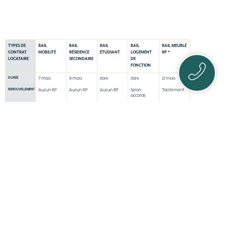
TYPES DE
BAIL
BAIL
BAIL
BAIL
BAIL MEUBLÉ
CONTRAT
MOBILITÉ
RÉSIDENCE
ÉTUDIANT
LOGEMENT
RP *
LOCATAIRE
SECONDAIRE
DE
FONCTION
7 mois
9 mois
libre
libre
12 mois
DURÉE
Aucun RP
Aucun RP
Aucun RP
Selon
Tacitement
RENOUVELLEMENT
accords
0 € Garantie
2 mois de
2 mois de
2 mois de
2 mois de
DÉPÔT DE
GARANTIE
Visale
loyer
loyer
loyer
loyer
1 mois
1 mois
1 mois
1 mois
1 mois
PRÉAVIS
LOCATAIRE
Aucun
Aucun
Aucun
3 mois
3 mois
PRÉAVIS
PROPRIÉTAIRE
10 € / m2 +
15% du loyer
10 € / m2 +
11% du loyer
10 € / m2 +
FRAIS D’AGENCE
TTC
EDL
total
EDL
total
EDL
Pour les
Avoir le
Préavis du
Préavis du
COMMENTAIRES
étudiants /
statut
proprietaire
proprietaire
salarie en
étudiant
se fait à
se fait à
mission
chaque date
chaque date
temporaire /
annivessaire
annivessaire
formation /
contrat
apprentissage.
La durée du
bail peut